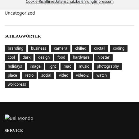
Cookie-Richtlinie
Datenschutzbelehrung
Impressum
KATEGORIEN
Uncategorized
SCHLAGWÖRTER
branding
business
camera
chilled
coctail
coding
cool
dark
design
food
hardware
hipster
holidays
image
light
mac
music
photography
place
retro
social
video
video-2
watch
wordpress
SERVICE