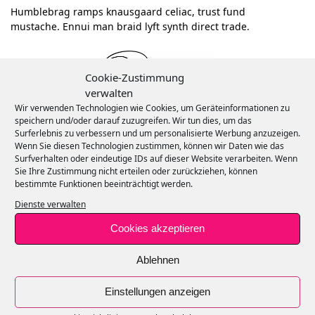
Humblebrag ramps knausgaard celiac, trust fund
mustache. Ennui man braid lyft synth direct trade.
Cookie-Zustimmung
verwalten
Wir verwenden Technologien wie Cookies, um Geräteinformationen zu
speichern und/oder darauf zuzugreifen. Wir tun dies, um das
Surferlebnis zu verbessern und um personalisierte Werbung anzuzeigen.
Wenn Sie diesen Technologien zustimmen, können wir Daten wie das
ARCHIV
Surfverhalten oder eindeutige IDs auf dieser Website verarbeiten. Wenn
November 2013
Sie Ihre Zustimmung nicht erteilen oder zurückziehen, können
August 2013
bestimmte Funktionen beeinträchtigt werden.
Juli 2013
Dienste verwalten
April 2013
Cookies akzeptieren
März 2013
Februar 2013
Ablehnen
Januar 2013
Einstellungen anzeigen