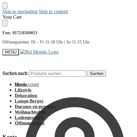
Skip to navigation
Skip to content
Your Cart
Fon: 0172/8569013
Öffnungszeiten: Di – Fr 11-18 Uhr | Sa 11-15 Uhr
MENU
Suchen nach:
Suchen nach:
Suchen
Suchen
My Account
Home
Lifestyle
Dekoration
Lampe Berger
Durance en provence
Weihnachtsdeko
Ladengeschäft
Öffnungszeiten
Konto