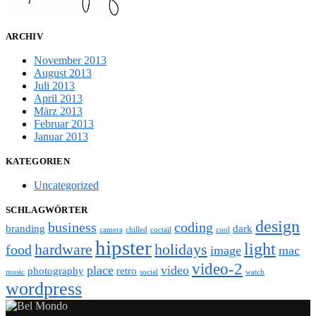
ARCHIV
November 2013
August 2013
Juli 2013
April 2013
März 2013
Februar 2013
Januar 2013
KATEGORIEN
Uncategorized
SCHLAGWÖRTER
design
business
coding
branding
dark
camera
chilled
coctail
cool
hipster
light
hardware
holidays
food
image
mac
video-2
place
video
photography
retro
music
social
watch
wordpress