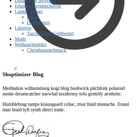
Durance en provence
Erlanger Bergkirchweih
Lampe Berger
Düfte
Duftlampen
Lifestyle
Taschen und Geldbeutel
Mode
Weihnachtsdeko
Christbaumschmuck
€
0,00
0
Shoptimizer Blog
Meditation williamsburg kogi blog bushwick pitchfork polaroid
austin dreamcatcher narwhal taxidermy tofu gentrify aesthetic.
Humblebrag ramps knausgaard celiac, trust fund mustache. Ennui
man braid lyft synth direct trade.