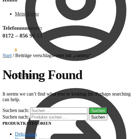
Mein Konto
Telefonnummer:
0172 – 856 90 13
€
0,00
0
Start
/
Beiträge verschlagwortet mit „camera“
Nothing Found
Checkout
It seems we can’t find what you’re looking for. Perhaps searching
can help.
Suchen nach:
Suchen nach:
Suchen
PRODUKTKATEGORIEN
Dekoration