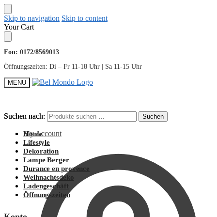
Skip to navigation
Skip to content
Your Cart
Fon: 0172/8569013
Öffnungszeiten: Di – Fr 11-18 Uhr | Sa 11-15 Uhr
MENU
Suchen nach:
Suchen nach:
Suchen
Suchen
My Account
Home
Lifestyle
Dekoration
Lampe Berger
Durance en provence
Weihnachtsdeko
Ladengeschäft
Öffnungszeiten
Konto