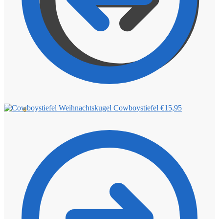
Cowboystiefel
€
15,95
€
0,00
0