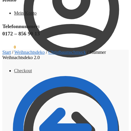
Mein Konto
Telefonnummer:
0172 – 856 90 13
€
0,00
0
Start
/
Weihnachtsdeko
/
Christbaumschmuck
/
Hummer
Weihnachtsdeko 2.0
Checkout