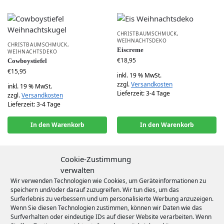
CHRISTBAUMSCHMUCK
,
WEIHNACHTSDEKO
CHRISTBAUMSCHMUCK
,
Eiscreme
WEIHNACHTSDEKO
€
18,95
Cowboystiefel
€
15,95
inkl. 19 % MwSt.
zzgl.
Versandkosten
inkl. 19 % MwSt.
Lieferzeit:
3-4 Tage
zzgl.
Versandkosten
Lieferzeit:
3-4 Tage
In den Warenkorb
In den Warenkorb
Cookie-Zustimmung
verwalten
CHRISTBAUMSCHMUCK
,
CHRISTBAUMSCHMUCK
,
WEIHNACHTSDEKO
WEIHNACHTSDEKO
Wir verwenden Technologien wie Cookies, um Geräteinformationen zu
Faultier im Kayak
Fön
speichern und/oder darauf zuzugreifen. Wir tun dies, um das
Weihnachtsdeko
€
17,95
Surferlebnis zu verbessern und um personalisierte Werbung anzuzeigen.
€
24,95
Wenn Sie diesen Technologien zustimmen, können wir Daten wie das
inkl. 19 % MwSt.
Surfverhalten oder eindeutige IDs auf dieser Website verarbeiten. Wenn
inkl. 19 % MwSt.
zzgl.
Versandkosten