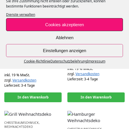
Sie Ihre Zustimmung nicht erteilen oder zurückziehen, können
zzgl.
Versandkosten
Lieferzeit:
3-4 Tage
bestimmte Funktionen beeinträchtigt werden.
Lieferzeit:
3-4 Tage
Dienste verwalten
In den Warenkorb
In den Warenkorb
Cookies akzeptieren
Ablehnen
CHRISTBAUMSCHMUCK
,
WEIHNACHTSDEKO
Einstellungen anzeigen
CHRISTBAUMSCHMUCK
,
Gitarre Weihnachtsschmuck
WEIHNACHTSDEKO
€
18,95
Giraffe Weihnachtsdeko
Cookie-Richtlinie
Datenschutzbelehrung
Impressum
€
24,95
inkl. 19 % MwSt.
zzgl.
Versandkosten
inkl. 19 % MwSt.
Lieferzeit:
3-4 Tage
zzgl.
Versandkosten
Lieferzeit:
3-4 Tage
In den Warenkorb
In den Warenkorb
CHRISTBAUMSCHMUCK
,
WEIHNACHTSDEKO