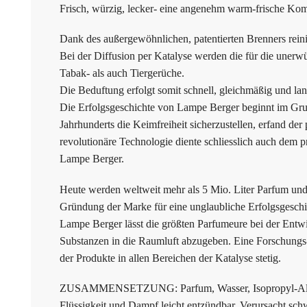
Frisch, würzig, lecker- eine angenehm warm-frische Kom
Dank des außergewöhnlichen, patentierten Brenners rein
Bei der Diffusion per Katalyse werden die für die unerwu
Tabak- als auch Tiergerüche.
Die Beduftung erfolgt somit schnell, gleichmäßig und la
Die Erfolgsgeschichte von Lampe Berger beginnt im G
Jahrhunderts die Keimfreiheit sicherzustellen, erfand de
revolutionäre Technologie diente schliesslich auch dem
Lampe Berger.
Heute werden weltweit mehr als 5 Mio. Liter Parfum und
Gründung der Marke für eine unglaubliche Erfolgsgeschi
Lampe Berger lässt die größten Parfumeure bei der Entwic
Substanzen in die Raumluft abzugeben. Eine Forschungs-
der Produkte in allen Bereichen der Katalyse stetig.
ZUSAMMENSETZUNG: Parfum, Wasser, Isopropyl-Al
Flüssigkeit und Dampf leicht entzündbar. Verursacht s