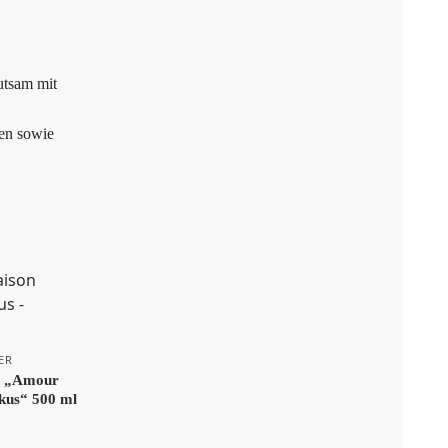
tsam mit
men sowie
ER
n „Amour
skus“ 500 ml