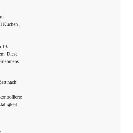
em.
hl Küchen-,
 19.
tem. Diese
ternehmens
dert nach
ontrollierte
fähigkeit
n.