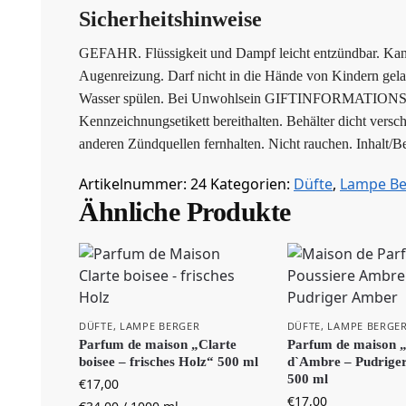
Sicherheitshinweise
GEFAHR. Flüssigkeit und Dampf leicht entzündbar. Kan
Augenreizung. Darf nicht in die Hände von Kindern
Wasser spülen. Bei Unwohlsein GIFTINFORMATIONSZENT
Kennzeichnungsetikett bereithalten. Behälter dicht vers
anderen Zündquellen fernhalten. Nicht rauchen. Inhalt/B
Artikelnummer:
24
Kategorien:
Düfte
,
Lampe Be
Ähnliche Produkte
DÜFTE
,
LAMPE BERGER
DÜFTE
,
LAMPE BERGE
Parfum de maison „Clarte
Parfum de maison „
boisee – frisches Holz“ 500 ml
d`Ambre – Pudrige
500 ml
€
17,00
€
17,00