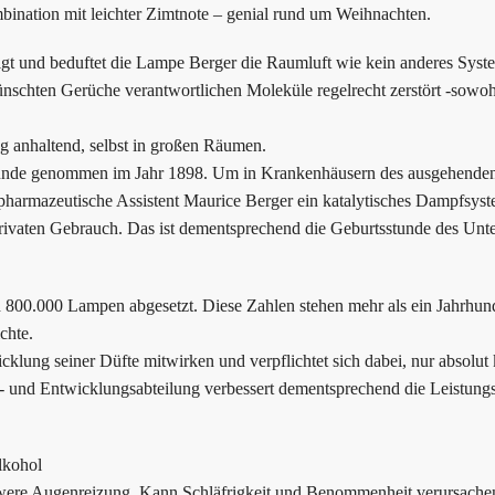
bination mit leichter Zimtnote – genial rund um Weihnachten.
igt und beduftet die Lampe Berger die Raumluft wie kein anderes Syst
̈nschten Gerüche verantwortlichen Moleküle regelrecht zerstört -sowo
ng anhaltend, selbst in großen Räumen.
runde genommen im Jahr 1898. Um in Krankenhäusern des ausgehenden
r pharmazeutische Assistent Maurice Berger ein katalytisches Dampfsys
 privaten Gebrauch. Das ist dementsprechend die Geburtsstunde des Un
 800.000 Lampen abgesetzt. Diese Zahlen stehen mehr als ein Jahrhun
chte.
klung seiner Düfte mitwirken und verpflichtet sich dabei, nur absolut k
 und Entwicklungsabteilung verbessert dementsprechend die Leistungs
kohol
chwere Augenreizung. Kann Schläfrigkeit und Benommenheit verursache