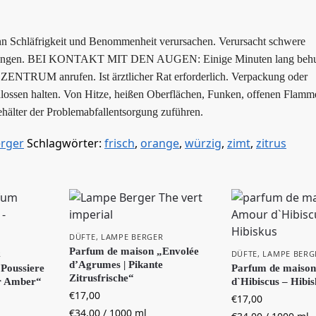
n Schläfrigkeit und Benommenheit verursachen. Verursacht schwere
 gelangen. BEI KONTAKT MIT DEN AUGEN: Einige Minuten lang behu
RUM anrufen. Ist ärztlicher Rat erforderlich. Verpackung oder
chlossen halten. Von Hitze, heißen Oberflächen, Funken, offenen Flam
ehälter der Problemabfallentsorgung zuführen.
rger
Schlagwörter:
frisch
,
orange
,
würzig
,
zimt
,
zitrus
DÜFTE
,
LAMPE BERGER
Parfum de maison „Envolée
R
DÜFTE
,
LAMPE BERG
d’Agrumes | Pikante
Poussiere
Parfum de maiso
Zitrusfrische“
r Amber“
d`Hibiscus – Hibi
€
17,00
€
17,00
€
34,00
/
1000
ml