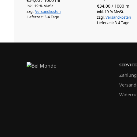
€
34,00
/
1000
ml
€
34,00
/
1000
ml
inkl. 19 % MwSt.
zzgl.
Versandkosten
inkl. 19 % MwSt.
Lieferzeit:
3-4 Tage
zzgl.
Versandkosten
Lieferzeit:
3-4 Tage
SERVIC
Zahlung
Versand
Widerru