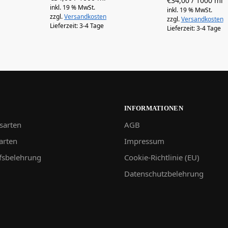
€
34,00
/
1000
ml
inkl. 19 % MwSt.
inkl. 19 % MwSt.
zzgl.
Versandkosten
zzgl.
Versandkosten
Lieferzeit:
3-4 Tage
Lieferzeit:
3-4 Tage
E
INFORMATIONEN
sarten
AGB
arten
Impressum
fsbelehrung
Cookie-Richtlinie (EU)
Datenschutzbelehrung