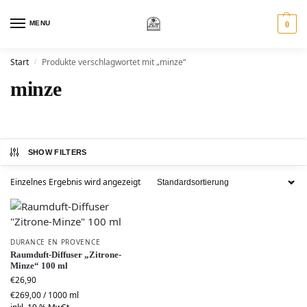
MENU
0
Start
Produkte verschlagwortet mit „minze“
/
minze
SHOW FILTERS
Einzelnes Ergebnis wird angezeigt
DURANCE EN PROVENCE
Raumduft-Diffuser „Zitrone-
Minze“ 100 ml
€
26,90
€
269,00
/
1000
ml