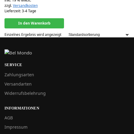
inkl. 19 % MwSt.
zzgl.
Versandkosten
Lieferzeit:
3-4 Tage
In den Warenkorb
Einzelnes Ergebnis wird angezeigt
SERVICE
Zahlungsarten
Versandarten
Widerrufsbelehrung
INFORMATIONEN
AGB
Impressum