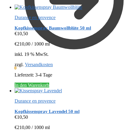
Durance en provence
Kopfkissenspray Baumwollblüte 50 ml
€
10,50
€
210,00
/
1000
ml
inkl. 19 % MwSt.
zzgl.
Versandkosten
€
0,00
0
Lieferzeit:
3-4 Tage
In den Warenkorb
Durance en provence
Kopfkissenspray Lavendel 50 ml
€
10,50
€
210,00
/
1000
ml