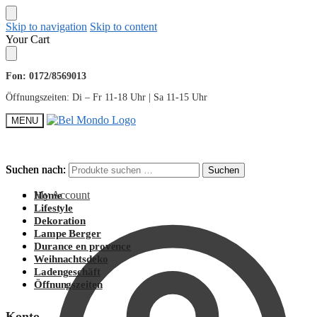
Skip to navigation
Skip to content
Your Cart
Fon: 0172/8569013
Öffnungszeiten: Di – Fr 11-18 Uhr | Sa 11-15 Uhr
MENU
Suchen nach:
Suchen nach:
Suchen
Suchen
My Account
Home
Lifestyle
Dekoration
Lampe Berger
Durance en provence
Weihnachtsdeko
Ladengeschäft
Öffnungszeiten
Konto