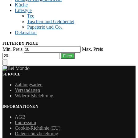
Küche
Lifestyle
Tee
Taschen und Geldbeutel
Papeterie und Co.
Dekoration
FILTER BY PRICE
Min. Preis
Max. Preis
Filter
SERVICE
Zahlungsarten
Versandarten
Widerrufsbelehrung
INFORMATIONEN
AGB
Impressum
Cookie-Richtlinie (EU)
Datenschutzbelehrung