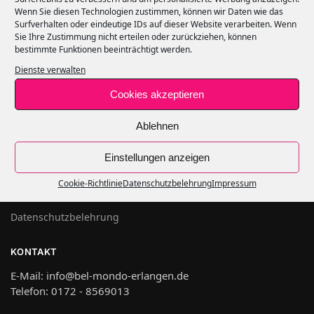
Wenn Sie diesen Technologien zustimmen, können wir Daten wie das
Surfverhalten oder eindeutige IDs auf dieser Website verarbeiten. Wenn
SERVICE
Sie Ihre Zustimmung nicht erteilen oder zurückziehen, können
bestimmte Funktionen beeinträchtigt werden.
Zahlungsarten
Dienste verwalten
Versandarten
Widerrufsbelehrung
Cookies akzeptieren
Ablehnen
INFORMATIONEN
AGB
Einstellungen anzeigen
Impressum
Cookie-Richtlinie
Datenschutzbelehrung
Impressum
Cookie-Richtlinie (EU)
Datenschutzbelehrung
KONTAKT
E-Mail: info@bel-mondo-erlangen.de
Telefon: 0172 - 8569013