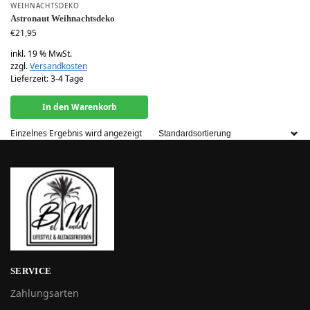
WEIHNACHTSDEKO
Astronaut Weihnachtsdeko
€
21,95
inkl. 19 % MwSt.
zzgl.
Versandkosten
Lieferzeit:
3-4 Tage
In den Warenkorb
Einzelnes Ergebnis wird angezeigt
SERVICE
Zahlungsarten