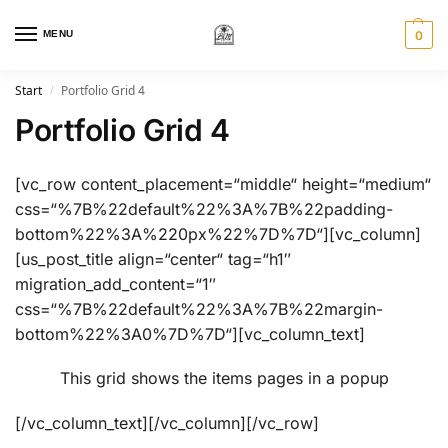
MENU
0
Start
Portfolio Grid 4
/
Portfolio Grid 4
[vc_row content_placement=“middle“ height=“medium“
css=“%7B%22default%22%3A%7B%22padding-
bottom%22%3A%220px%22%7D%7D“][vc_column]
[us_post_title align=“center“ tag=“h1″
migration_add_content=“1″
css=“%7B%22default%22%3A%7B%22margin-
bottom%22%3A0%7D%7D“][vc_column_text]
This grid shows the items pages in a popup
[/vc_column_text][/vc_column][/vc_row]