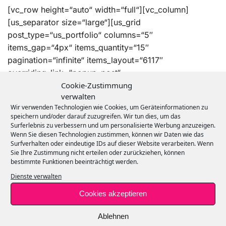
[vc_row height=“auto“ width=“full“][vc_column]
[us_separator size=“large“][us_grid
post_type=“us_portfolio“ columns=“5″
items_gap=“4px“ items_quantity=“15″
pagination=“infinite“ items_layout=“6117″
overriding_link=“popup_post“
Cookie-Zustimmung
css=“%7B%22default%22%3A%7B%22padding-
verwalten
right%22%3A%228px%22%2C%22padding-
Wir verwenden Technologien wie Cookies, um Geräteinformationen zu
left%22%3A%228px%22%7D%7D“][/vc_column]
speichern und/oder darauf zuzugreifen. Wir tun dies, um das
[/vc_row]
Surferlebnis zu verbessern und um personalisierte Werbung anzuzeigen.
Wenn Sie diesen Technologien zustimmen, können wir Daten wie das
Surfverhalten oder eindeutige IDs auf dieser Website verarbeiten. Wenn
Sie Ihre Zustimmung nicht erteilen oder zurückziehen, können
bestimmte Funktionen beeinträchtigt werden.
Dienste verwalten
Cookies akzeptieren
Ablehnen